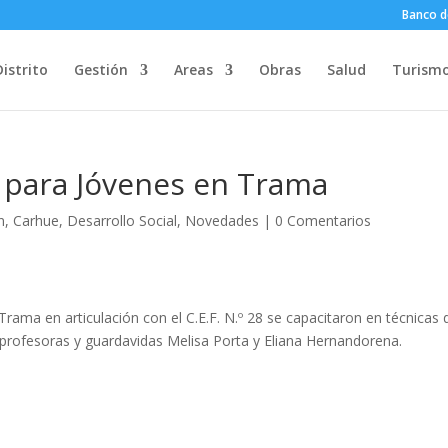
Banco d
Distrito
Gestión
Areas
Obras
Salud
Turism
. para Jóvenes en Trama
n
,
Carhue
,
Desarrollo Social
,
Novedades
|
0 Comentarios
Trama en articulación con el C.E.F. N.º 28 se capacitaron en técnicas 
s profesoras y guardavidas Melisa Porta y Eliana Hernandorena.