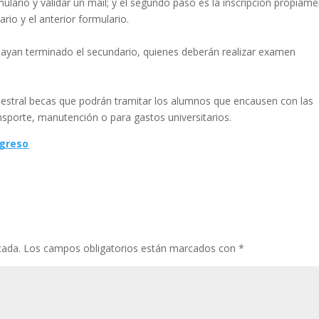
ulario y validar un mail; y el segundo paso es la inscripción propiam
rio y el anterior formulario.
ayan terminado el secundario, quienes deberán realizar examen
imestral becas que podrán tramitar los alumnos que encausen con las
nsporte, manutención o para gastos universitarios.
greso
cada.
Los campos obligatorios están marcados con
*