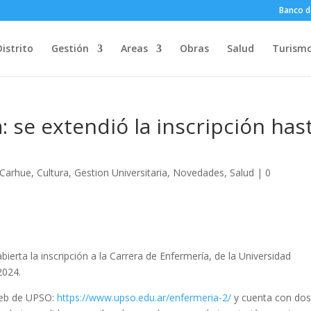
Banco d
Distrito
Gestión
Areas
Obras
Salud
Turism
 se extendió la inscripción has
Carhue
,
Cultura
,
Gestion Universitaria
,
Novedades
,
Salud
|
0
bierta la inscripción a la Carrera de Enfermería, de la Universidad
2024.
 web de UPSO:
https://www.upso.edu.ar/enfermeria-2/
y cuenta con do