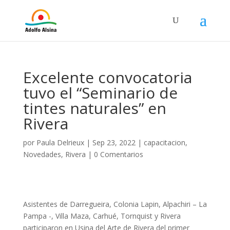
Excelente convocatoria
tuvo el “Seminario de
tintes naturales” en
Rivera
por
Paula Delrieux
|
Sep 23, 2022
|
capacitacion
,
Novedades
,
Rivera
|
0 Comentarios
Asistentes de Darregueira, Colonia Lapin, Alpachiri – La
Pampa -, Villa Maza, Carhué, Tornquist y Rivera
participaron en Usina del Arte de Rivera del primer