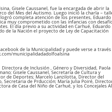
sina, Gisele Caussanel, fue la encargada de abrir la
co del Mes del Autismo. Luego inició la charla – tall
 logró completa atención de los presentes, Eduardo
sica muy comprometido con las infancias con desafí
ntes. El día previo a su actividad en Carhué, Eduardo
do de la Nación el proyecto de Ley de Capacitación
Facebook de la Municipalidad y puede verse a través
.com/municipalidadadolfoalsina
 Directora de Inclusión , Género y Diversidad, Paola
mano; Gisele Caussanel, Secretaria de Cultura y
or de Deportes; Marcelo Lanzilotta, Director del
 Secretaria de Prducción; María Julia Poiré, Directo
ctora de Casa del Niño de Carhué, y los Concejales A