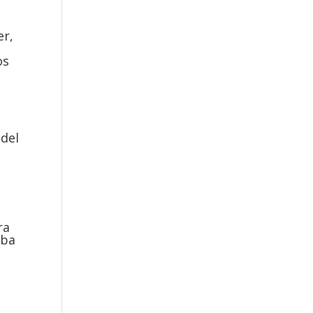
er,
os
 del
ra
lba