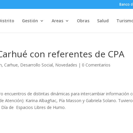
Banco d
Distrito
Gestión
Areas
Obras
Salud
Turism
Carhué con referentes de CPA
n
,
Carhue
,
Desarrollo Social
,
Novedades
|
0 Comentarios
ro encuentros de distintas dinámicas para intercambiar información 
 de Atención): Karina Albagñac, Pía Masson y Gabriela Solano. Tuvier
yo: Día de Espacios Libres de Humo.