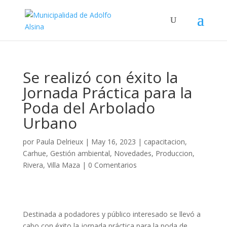
Se realizó con éxito la
Jornada Práctica para la
Poda del Arbolado
Urbano
por
Paula Delrieux
|
May 16, 2023
|
capacitacion
,
Carhue
,
Gestión ambiental
,
Novedades
,
Produccion
,
Rivera
,
Villa Maza
|
0 Comentarios
Destinada a podadores y público interesado se llevó a
cabo con éxito la jornada práctica para la poda de