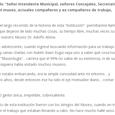
ndo: “Señor Intendente Municipal, señores Concejales, Secretar
del museo, actuales compañeros y ex compañeros de trabajo,
 largo recorrido de la historia de esta “institución” -permítanme llam
 que dejaron de lado muchas cosas, su tiempo libre, muchas veces su
y nuestro Museo Dr. Adolfo Alsina.
e adolescente, cuando ingresé buscando información para un trabajo
jo y varias charlas con Rubén Baez Eugui vaya uno a saber qué cosa to
r “Museología”… carrera que el 99% no sabía de su existencia, ni de s
 siquiera había visitado muchos museos.
e estaba embarcando, era la simple curiosidad ante mi entorno… y
s años, desde entonces ese ha sido el eje motivador diario… contar 
gente única, irrepetible, sobresaliente.
o de esta institución fueron con los Amigos del Museo, cuando en m
ar en el trabajo que estaban llevando a cabo. No hace mucho hallé unos