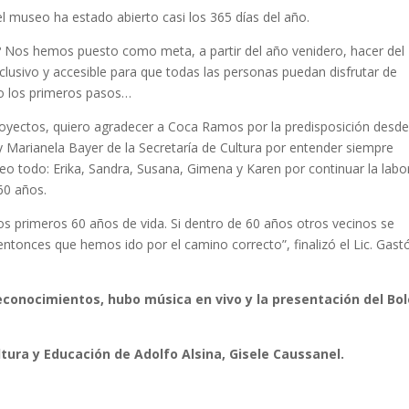
l museo ha estado abierto casi los 365 días del año.
? Nos hemos puesto como meta, a partir del año venidero, hacer del
clusivo y accesible para que todas las personas puedan disfrutar de
o los primeros pasos…
royectos, quiero agradecer a Coca Ramos por la predisposición desd
 Marianela Bayer de la Secretaría de Cultura por entender siempre
seo todo: Erika, Sandra, Susana, Gimena y Karen por continuar la labo
60 años.
os primeros 60 años de vida. Si dentro de 60 años otros vecinos se
tonces que hemos ido por el camino correcto”, finalizó el Lic. Gast
reconocimientos, hubo música en vivo
y la presentación del Bol
tura y Educación de Adolfo Alsina, Gisele Caussanel.