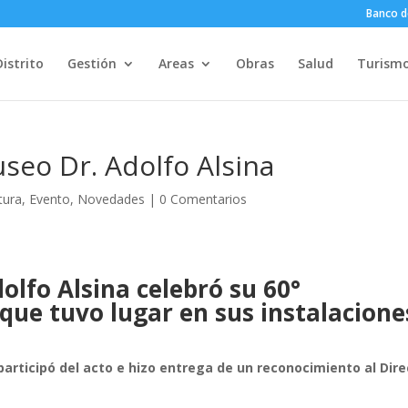
Banco d
Distrito
Gestión
Areas
Obras
Salud
Turism
useo Dr. Adolfo Alsina
tura
,
Evento
,
Novedades
|
0 Comentarios
olfo Alsina celebr
ó su 60°
que tuvo lugar en
sus
instalacione
 participó del acto e hizo entrega de un reconocimiento al Dire