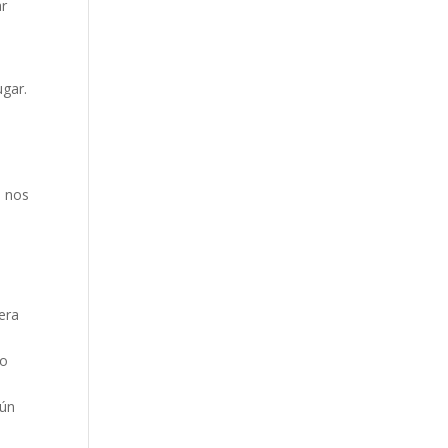
ar
ugar.
e nos
era
vo
gún