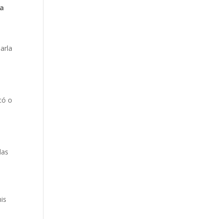
ia
arla
có o
u
las
is