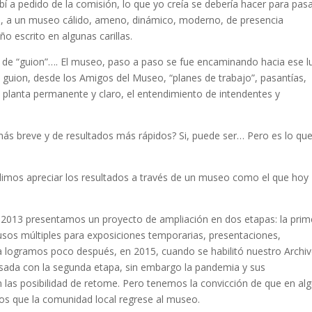
í a pedido de la comisión, lo que yo creía se debería hacer para pas
gro, a un museo cálido, ameno, dinámico, moderno, de presencia
o escrito en algunas carillas.
e de “guion”…. El museo, paso a paso se fue encaminando hacia ese l
 guion, desde los Amigos del Museo, “planes de trabajo”, pasantías,
 planta permanente y claro, el entendimiento de intendentes y
 más breve y de resultados más rápidos? Si, puede ser… Pero es lo qu
dimos apreciar los resultados a través de un museo como el que hoy
 2013 presentamos un proyecto de ampliación en dos etapas: la prim
usos múltiples para exposiciones temporarias, presentaciones,
la logramos poco después, en 2015, cuando se habilitó nuestro Archi
ada con la segunda etapa, sin embargo la pandemia y sus
n las posibilidad de retome. Pero tenemos la convicción de que en al
s que la comunidad local regrese al museo.