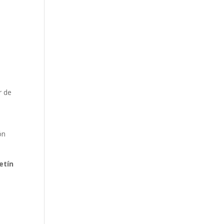
e
r de
ón
etín