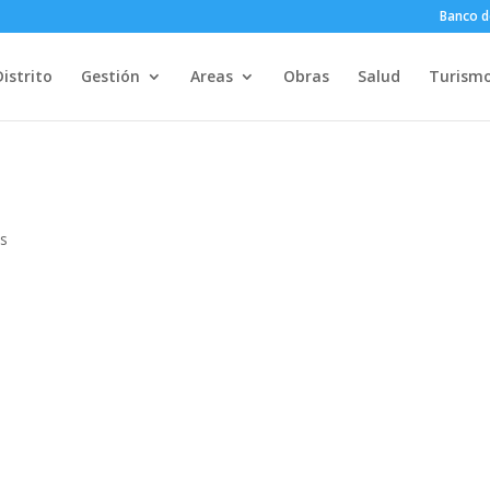
Banco d
Distrito
Gestión
Areas
Obras
Salud
Turism
os