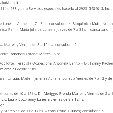
alud/hospital
o 114 o 133 y para Servicios especiales hacerlo al 292315484013. Inclu
de Lunes a Viernes de 7 a 8 hs. consultorio 4. Bioquímico Mutti, Noem
ico Raffin, María Julia de Lunes a Jueves de 7 a 8 hs – consultorio 4 
via. Martes y Viernes de 8 a 12 hs.- consultorio 2
tetra Benencia Lorena: Martes 16 hs.
a Robilotte, Terapista Ocupacional Antonela Benito – Dr. Jhonny Pache
 miércoles desde 11hs.
ian – Urrutia, Maite – Jiménez Adriana. Lunes a Viernes de 7 a 12 y de
e Lunes de 10 a 12 hs. Dr. Merigge, Brenda Martes y Viernes de 8 a 
. Lic. Laura Bozbranny Lunes a viernes de 8 a 12 hs.
ión:
 Miercoles: de 11 a 14 hs. – consultorio 4 (lunes) consultorio 5