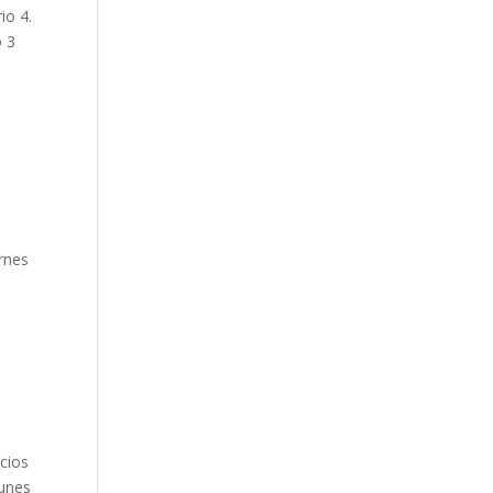
io 4.
o 3
ernes
icios
Lunes