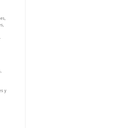
nes,
es,
–
,
es y