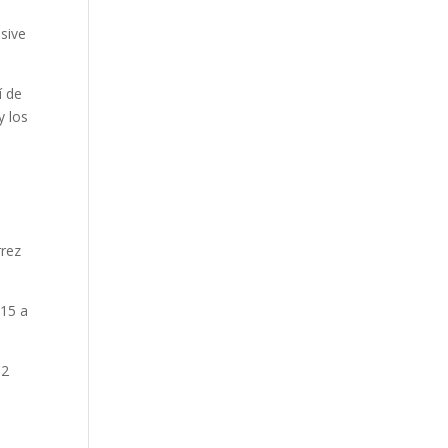
isive
í de
y los
rrez
 15 a
12