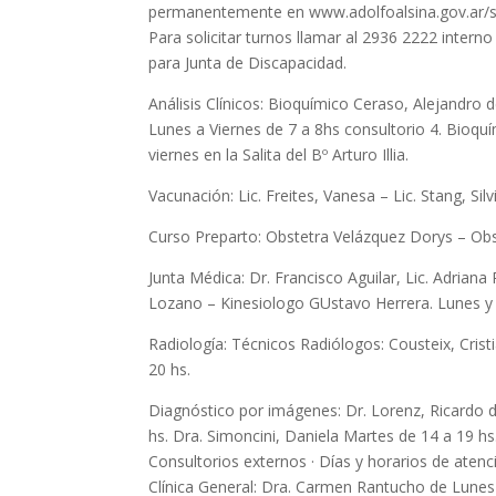
permanentemente en www.adolfoalsina.gov.ar/s
Para solicitar turnos llamar al 2936 2222 intern
para Junta de Discapacidad.
Análisis Clínicos: Bioquímico Ceraso, Alejandro 
Lunes a Viernes de 7 a 8hs consultorio 4. Bioquím
viernes en la Salita del Bº Arturo Illia.
Vacunación: Lic. Freites, Vanesa – Lic. Stang, Sil
Curso Preparto: Obstetra Velázquez Dorys – Obs
Junta Médica: Dr. Francisco Aguilar, Lic. Adrian
Lozano – Kinesiologo GUstavo Herrera. Lunes y
Radiología: Técnicos Radiólogos: Cousteix, Crist
20 hs.
Diagnóstico por imágenes: Dr. Lorenz, Ricardo d
hs. Dra. Simoncini, Daniela Martes de 14 a 19 hs
Consultorios externos · Días y horarios de atenc
Clínica General: Dra. Carmen Rantucho de Lunes y