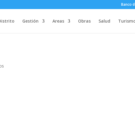
Banco d
Distrito
Gestión
Areas
Obras
Salud
Turism
os