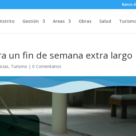
Banco d
Distrito
Gestión
Areas
Obras
Salud
Turism
a un fin de semana extra largo
icias
,
Turismo
|
0 Comentarios