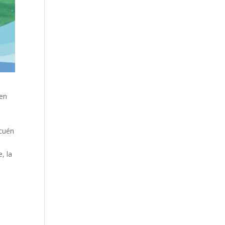
 en
ecuén
, la