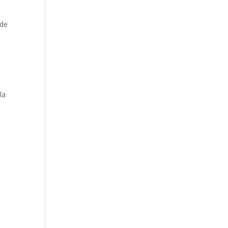
 de
la