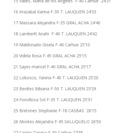
15 Valles, María de los Ángeles F-40 Carhue 24’31
16 Irrazabal Karina F-30 T. LAUQUEN 24’33
17 Massara Alejandra F-35 GRAL ACHA 24’40
18 Lambertt Anahi F-40 T. LAUQUEN 24’42
19 Maldonado Gisela F-40 Carhue 25’10
20 Videla Rosa F-45 GRAL ACHA 25’15
21 Sayes maricel F-40 GRAL ACHA 25’17
22 Lobosco, Yanina F-40 T. LAUQUEN 25’20
23 Benítez Bibiana F-50 T. LAUQUEN 25’29
24 Fonollosa Sol F-35 T. LAUQUEN 25’31
25 Bretones Stephanie F-18 CASBAS 26’15
26 Montes Alejandra F-45 SALLIQUELO 26’50
27 Castro Daiana F-30 Carhue 27’38