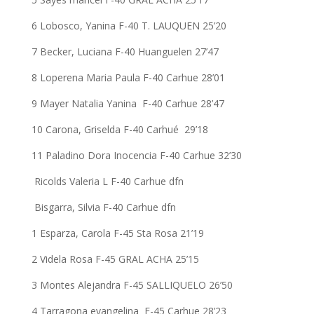
6 Lobosco, Yanina F-40 T. LAUQUEN 25’20
7 Becker, Luciana F-40 Huanguelen 27’47
8 Loperena Maria Paula F-40 Carhue 28’01
9 Mayer Natalia Yanina F-40 Carhue 28’47
10 Carona, Griselda F-40 Carhué 29’18
11 Paladino Dora Inocencia F-40 Carhue 32’30
Ricolds Valeria L F-40 Carhue dfn
Bisgarra, Silvia F-40 Carhue dfn
1 Esparza, Carola F-45 Sta Rosa 21’19
2 Videla Rosa F-45 GRAL ACHA 25’15
3 Montes Alejandra F-45 SALLIQUELO 26’50
4 Tarragona evangelina F-45 Carhue 28’23