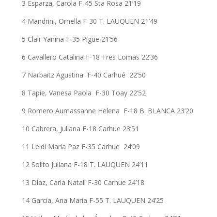
3 Esparza, Carola F-45 Sta Rosa 21’19
4 Mandrini, Ornella F-30 T. LAUQUEN 21’49
5 Clair Yanina F-35 Pigue 21’56
6 Cavallero Catalina F-18 Tres Lomas 22’36
7 Narbaitz Agustina F-40 Carhué 22’50
8 Tapie, Vanesa Paola F-30 Toay 22’52
9 Romero Aumassanne Helena F-18 B. BLANCA 23’20
10 Cabrera, Juliana F-18 Carhue 23’51
11 Leidi María Paz F-35 Carhue 24’09
12 Solito Juliana F-18 T. LAUQUEN 24’11
13 Diaz, Carla Natalí F-30 Carhue 24’18
14 García, Ana María F-55 T. LAUQUEN 24’25