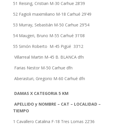
51 Reising, Cristian M-30 Carhue 28’39
52 Fagioli maximiliano M-18 Carhué 29’49
53 Murray, Sebastián M-50 Carhue 29’54
54 Maugeri, Bruno M-55 Carhué 31’08
55 Simón Roberto M-45 Pigüé 33’12
Villarreal Martin M-45 B. BLANCA dfn
Farias Nestor M-50 Carhue dfn
Aberasturi, Gregorio M-60 Carhué dfn
DAMAS X CATEGORIA 5 KM
APELLIDO y NOMBRE – CAT – LOCALIDAD –
TIEMPO
1 Cavallero Catalina F-18 Tres Lomas 22’36