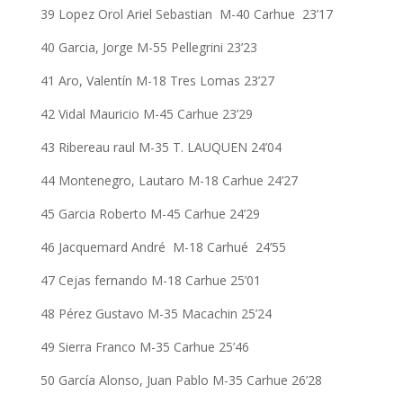
39 Lopez Orol Ariel Sebastian M-40 Carhue 23’17
40 Garcia, Jorge M-55 Pellegrini 23’23
41 Aro, Valentín M-18 Tres Lomas 23’27
42 Vidal Mauricio M-45 Carhue 23’29
43 Ribereau raul M-35 T. LAUQUEN 24’04
44 Montenegro, Lautaro M-18 Carhue 24’27
45 Garcia Roberto M-45 Carhue 24’29
46 Jacquemard André M-18 Carhué 24’55
47 Cejas fernando M-18 Carhue 25’01
48 Pérez Gustavo M-35 Macachin 25’24
49 Sierra Franco M-35 Carhue 25’46
50 García Alonso, Juan Pablo M-35 Carhue 26’28