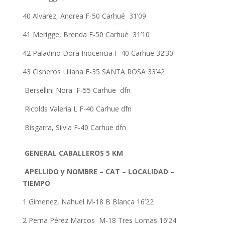
40 Alvarez, Andrea F-50 Carhué 31’09
41 Merigge, Brenda F-50 Carhué 31’10
42 Paladino Dora Inocencia F-40 Carhue 32’30
43 Cisneros Liliana F-35 SANTA ROSA 33’42
Bersellini Nora F-55 Carhue dfn
Ricolds Valeria L F-40 Carhue dfn
Bisgarra, Silvia F-40 Carhue dfn
GENERAL CABALLEROS 5 KM
APELLIDO y NOMBRE – CAT – LOCALIDAD –
TIEMPO
1 Gimenez, Nahuel M-18 B Blanca 16’22
2 Perna Pérez Marcos M-18 Tres Lomas 16’24