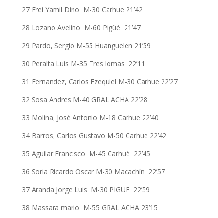
27 Frei Yamil Dino M-30 Carhue 21’42
28 Lozano Avelino M-60 Pigüé 21’47
29 Pardo, Sergio M-55 Huanguelen 21’59
30 Peralta Luis M-35 Tres lomas 22’11
31 Fernandez, Carlos Ezequiel M-30 Carhue 22’27
32 Sosa Andres M-40 GRAL ACHA 22’28
33 Molina, José Antonio M-18 Carhue 22’40
34 Barros, Carlos Gustavo M-50 Carhue 22’42
35 Aguilar Francisco M-45 Carhué 22’45
36 Soria Ricardo Oscar M-30 Macachín 22’57
37 Aranda Jorge Luis M-30 PIGUE 22’59
38 Massara mario M-55 GRAL ACHA 23’15