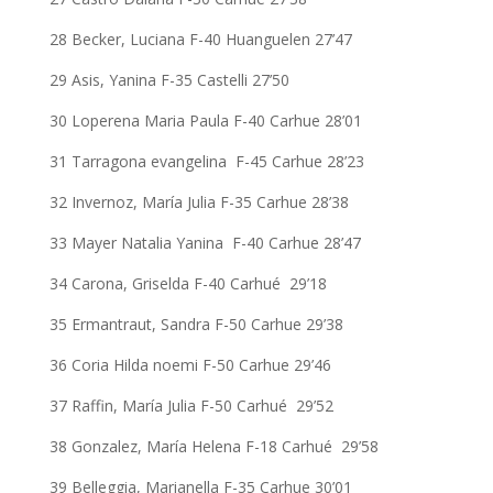
28 Becker, Luciana F-40 Huanguelen 27’47
29 Asis, Yanina F-35 Castelli 27’50
30 Loperena Maria Paula F-40 Carhue 28’01
31 Tarragona evangelina F-45 Carhue 28’23
32 Invernoz, María Julia F-35 Carhue 28’38
33 Mayer Natalia Yanina F-40 Carhue 28’47
34 Carona, Griselda F-40 Carhué 29’18
35 Ermantraut, Sandra F-50 Carhue 29’38
36 Coria Hilda noemi F-50 Carhue 29’46
37 Raffin, María Julia F-50 Carhué 29’52
38 Gonzalez, María Helena F-18 Carhué 29’58
39 Belleggia, Marianella F-35 Carhue 30’01