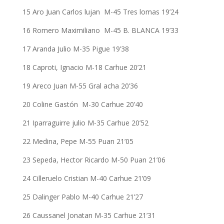
15 Aro Juan Carlos lujan M-45 Tres lomas 19’24
16 Romero Maximiliano M-45 B. BLANCA 19’33
17 Aranda Julio M-35 Pigue 19’38
18 Caproti, Ignacio M-18 Carhue 20’21
19 Areco Juan M-55 Gral acha 20’36
20 Coline Gastón M-30 Carhue 20’40
21 Iparraguirre julio M-35 Carhue 20’52
22 Medina, Pepe M-55 Puan 21’05
23 Sepeda, Hector Ricardo M-50 Puan 21’06
24 Cilleruelo Cristian M-40 Carhue 21’09
25 Dalinger Pablo M-40 Carhue 21’27
26 Caussanel Jonatan M-35 Carhue 21’31