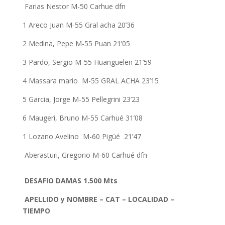
Farias Nestor M-50 Carhue dfn
1 Areco Juan M-55 Gral acha 20’36
2 Medina, Pepe M-55 Puan 21’05
3 Pardo, Sergio M-55 Huanguelen 21’59
4 Massara mario M-55 GRAL ACHA 23’15
5 Garcia, Jorge M-55 Pellegrini 23’23
6 Maugeri, Bruno M-55 Carhué 31’08
1 Lozano Avelino M-60 Pigüé 21’47
Aberasturi, Gregorio M-60 Carhué dfn
DESAFIO DAMAS 1.500 Mts
APELLIDO y NOMBRE – CAT – LOCALIDAD –
TIEMPO