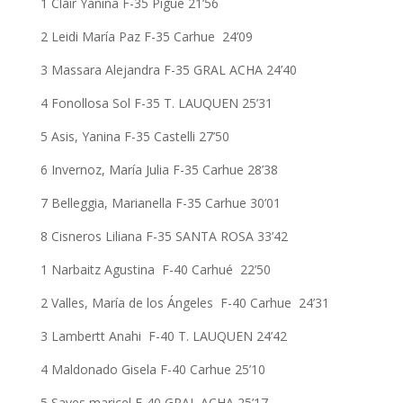
1 Clair Yanina F-35 Pigue 21’56
2 Leidi María Paz F-35 Carhue 24’09
3 Massara Alejandra F-35 GRAL ACHA 24’40
4 Fonollosa Sol F-35 T. LAUQUEN 25’31
5 Asis, Yanina F-35 Castelli 27’50
6 Invernoz, María Julia F-35 Carhue 28’38
7 Belleggia, Marianella F-35 Carhue 30’01
8 Cisneros Liliana F-35 SANTA ROSA 33’42
1 Narbaitz Agustina F-40 Carhué 22’50
2 Valles, María de los Ángeles F-40 Carhue 24’31
3 Lambertt Anahi F-40 T. LAUQUEN 24’42
4 Maldonado Gisela F-40 Carhue 25’10
5 Sayes maricel F-40 GRAL ACHA 25’17