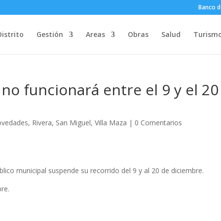
Banco d
Distrito
Gestión
Areas
Obras
Salud
Turism
 no funcionará entre el 9 y el 20
vedades
,
Rivera
,
San Miguel
,
Villa Maza
|
0 Comentarios
lico municipal suspende su recorrido del 9 y al 20 de diciembre.
re.