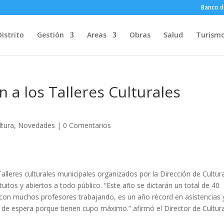
Banco d
Distrito
Gestión
Areas
Obras
Salud
Turism
 a los Talleres Culturales
ltura
,
Novedades
|
0 Comentarios
 Talleres culturales municipales organizados por la Dirección de Cultur
atuitos y abiertos a todo público. “Este año se dictarán un total de 40
es con muchos profesores trabajando, es un año récord en asistencias 
a de espera porque tienen cupo máximo.” afirmó el Director de Cultur