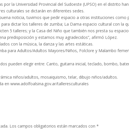
s por la Universidad Provincial del Sudoeste (UPSO) en el distrito han
res culturales se dictarán en diferentes sedes.
buena noticia, tuvimos que pedir espacio a otras instituciones como 
 para dictar los talleres de zumba; La Dama espacio cultural con la q
en 5 talleres; y la Casa del Niño que también nos presta su espacio
uena predisposición y estamos muy agradecidos”, afirmó López.
ados con la música, la danza y las artes estáticas.
Zumba para Adultos/Adultos Mayores/Niños, Folclore y Malambo femen
os pueden elegir entre: Canto, guitarra inicial, teclado, bombo, bater
erámica niños/adultos, mosaiquismo, telar, dibujo niños/adultos.
da en www.adolfoalsina.gov.ar/talleresculturales
cada.
Los campos obligatorios están marcados con
*