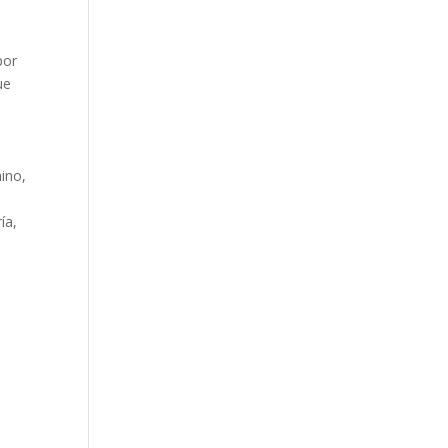
por
ue
ino,
ía,