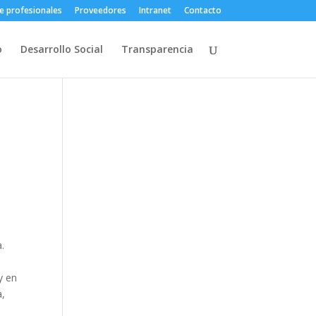
e profesionales
Proveedores
Intranet
Contacto
o
Desarrollo Social
Transparencia
a.
y en
a,