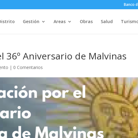
Banco d
Distrito
Gestión
Areas
Obras
Salud
Turism
 36º Aniversario de Malvinas
ento
|
0 Comentarios