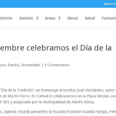
Banco d
Distrito
Gestión
Areas
Obras
Salud
Turism
embre celebramos el Día de la
tura
,
Evento
,
Novedades
|
0 Comentarios
“Día de la Tradición”, en homenaje al escritor
José Hernández, autor 
ta de Martín Fierro
. En Carhué lo celebraremos en la Plaza Nicolás Lev
Nº 501 y auspiciado por la Municipalidad de Adolfo Alsina.
 batería; estarán presentes la Escuela Ecuestre Guarda Pampa, Pe