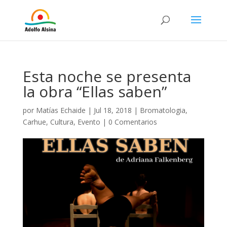
Esta noche se presenta
la obra “Ellas saben”
por
Matías Echaide
|
Jul 18, 2018
|
Bromatologia
,
Carhue
,
Cultura
,
Evento
|
0 Comentarios