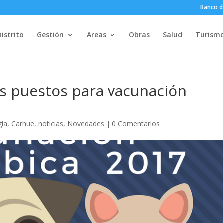
Banco d
Distrito
Gestión
Areas
Obras
Salud
Turism
es puestos para vacunación
gia
,
Carhue
,
noticias
,
Novedades
|
0 Comentarios