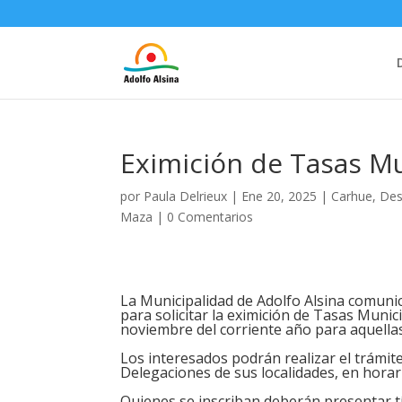
Eximición de Tasas M
por
Paula Delrieux
|
Ene 20, 2025
|
Carhue
,
Des
Maza
|
0 Comentarios
La Municipalidad de Adolfo Alsina comunic
para solicitar la eximición de Tasas Munici
noviembre del corriente año para aquella
Los interesados podrán realizar el trámite
Delegaciones de sus localidades, en horari
Quienes se inscriban deberán presentar tí