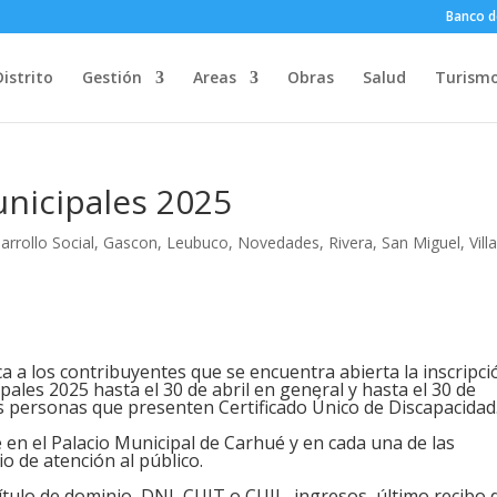
Banco d
Distrito
Gestión
Areas
Obras
Salud
Turism
unicipales 2025
arrollo Social
,
Gascon
,
Leubuco
,
Novedades
,
Rivera
,
San Miguel
,
Vill
a a los contribuyentes que se encuentra abierta la inscripci
pales 2025 hasta el 30 de abril en general y hasta el 30 de
s personas que presenten Certificado Único de Discapacidad
 en el Palacio Municipal de Carhué y en cada una de las
o de atención al público.
tulo de dominio, DNI, CUIT o CUIL, ingresos, último recibo 