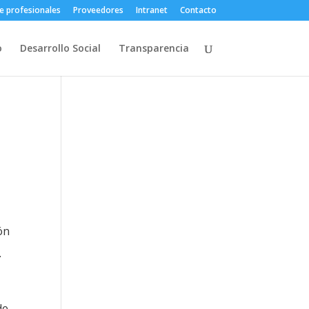
e profesionales
Proveedores
Intranet
Contacto
o
Desarrollo Social
Transparencia
a
ón
.
de