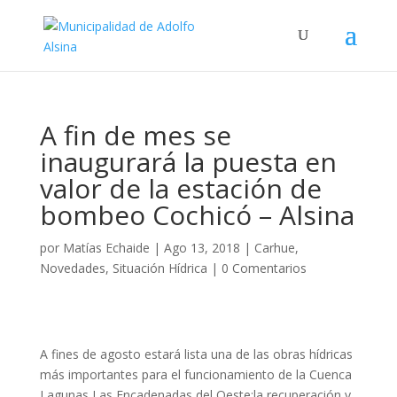
A fin de mes se
inaugurará la puesta en
valor de la estación de
bombeo Cochicó – Alsina
por
Matías Echaide
|
Ago 13, 2018
|
Carhue
,
Novedades
,
Situación Hídrica
|
0 Comentarios
A fines de agosto estará lista una de las obras hídricas
más importantes para el funcionamiento de la Cuenca
Lagunas Las Encadenadas del Oeste:la recuperación y