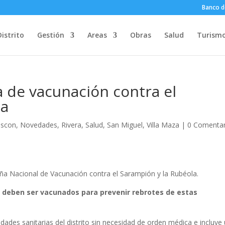
Banco d
Distrito
Gestión
Areas
Obras
Salud
Turism
a de vacunación contra el
la
scon
,
Novedades
,
Rivera
,
Salud
,
San Miguel
,
Villa Maza
|
0 Comentar
aña Nacional de Vacunación contra el Sarampión y la Rubéola.
s deben ser vacunados para prevenir rebrotes de estas
idades sanitarias del distrito sin necesidad de orden médica e incluye