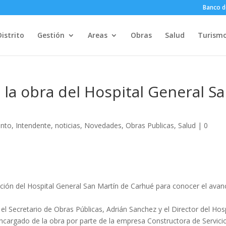
Banco d
Distrito
Gestión
Areas
Obras
Salud
Turism
 la obra del Hospital General S
ento
,
Intendente
,
noticias
,
Novedades
,
Obras Publicas
,
Salud
|
0
iación del Hospital General San Martín de Carhué para conocer el avan
 el Secretario de Obras Públicas, Adrián Sanchez y el Director del Hosp
 encargado de la obra por parte de la empresa Constructora de Servici