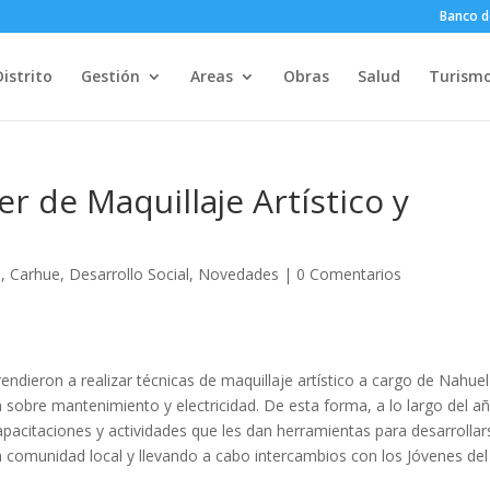
Banco d
Distrito
Gestión
Areas
Obras
Salud
Turism
er de Maquillaje Artístico y
n
,
Carhue
,
Desarrollo Social
,
Novedades
|
0 Comentarios
ndieron a realizar técnicas de maquillaje artístico a cargo de Nahuel
n sobre mantenimiento y electricidad. De esta forma, a lo largo del a
apacitaciones y actividades que les dan herramientas para desarrollar
a comunidad local y llevando a cabo intercambios con los Jóvenes del