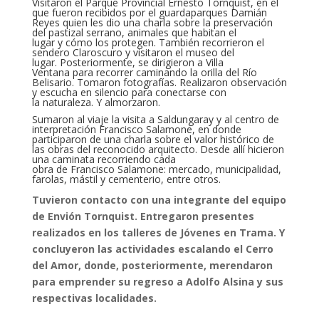
Visitaron el Parque Provincial Ernesto Tornquist, en el
que fueron recibidos por el guardaparques Damián
Reyes quien les dio una charla sobre la preservación
del pastizal serrano, animales que habitan el
lugar y cómo los protegen. También recorrieron el
sendero Claroscuro y visitaron el museo del
lugar. Posteriormente, se dirigieron a Villa
Ventana para recorrer caminando la orilla del Río
Belisario. Tomaron fotografías. Realizaron observación
y escucha en silencio para conectarse con
la naturaleza. Y almorzaron.
Sumaron al viaje la visita a Saldungaray y al centro de
interpretación Francisco Salamone, en donde
participaron de una charla sobre el valor histórico de
las obras del reconocido arquitecto. Desde allí hicieron
una caminata recorriendo cada
obra de Francisco Salamone: mercado, municipalidad,
farolas, mástil y cementerio, entre otros.
Tuvieron contacto con una integrante del equipo
de Envión Tornquist. Entregaron presentes
realizados en los talleres de Jóvenes en Trama. Y
concluyeron las actividades escalando el Cerro
del Amor, donde, posteriormente, merendaron
para emprender su regreso a Adolfo Alsina y sus
respectivas localidades.