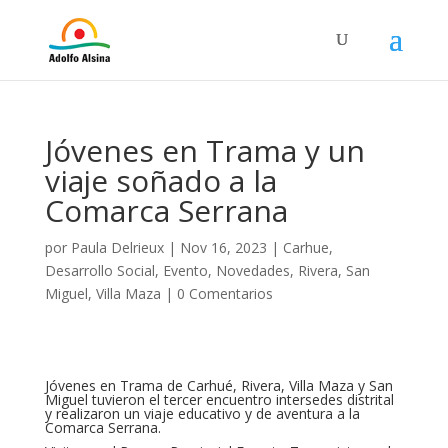
Jóvenes en Trama y un
viaje soñado a la
Comarca Serrana
por
Paula Delrieux
|
Nov 16, 2023
|
Carhue
,
Desarrollo Social
,
Evento
,
Novedades
,
Rivera
,
San
Miguel
,
Villa Maza
|
0 Comentarios
Jóvenes en Trama de Carhué, Rivera, Villa Maza y San
Miguel tuvieron el tercer encuentro intersedes distrital
y realizaron un viaje educativo y de aventura a la
Comarca Serrana.