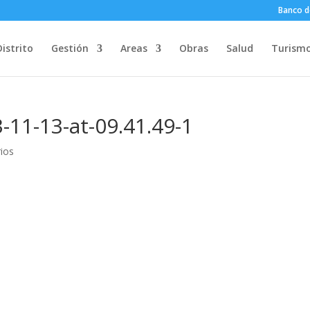
Banco d
Distrito
Gestión
Areas
Obras
Salud
Turism
11-13-at-09.41.49-1
ios