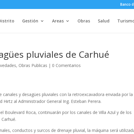
Banco d
Distrito
Gestión
Areas
Obras
Salud
Turism
agües pluviales de Carhué
vedades
,
Obras Publicas
|
0 Comentarios
e canales y desagües pluviales con la retroexcavadora enviada por la
id Hirtz al Administrador General Ing. Esteban Perera.
l Boulevard Roca, continuarán por los canales de Villa Azul y de los
e Carhué.
nales, conductos y surcos de drenaje pluvial, la máquina será utilizad