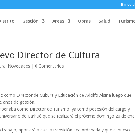
Banco d
Distrito
Gestión
Areas
Obras
Salud
Turism
uevo Director de Cultura
ura
,
Novedades
|
0 Comentarios
ez como Director de Cultura y Educación de Adolfo Alsina luego que
te años de gestión.
mpeñaba como Director de Turismo, ya tomó posesión del cargo y
a aniversario de Carhué que se realizará el próximo domingo 20 de ene
so trabajo, aportará a que la transición sea ordenada y que el nuevo