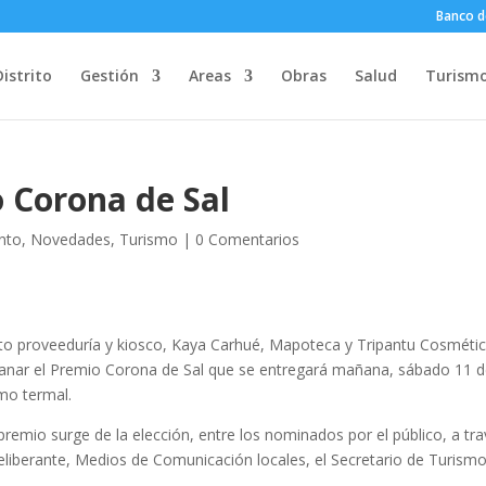
Banco d
Distrito
Gestión
Areas
Obras
Salud
Turism
 Corona de Sal
nto
,
Novedades
,
Turismo
|
0 Comentarios
to proveeduría y kiosco, Kaya Carhué, Mapoteca y Tripantu Cosméti
ganar el Premio Corona de Sal que se entregará mañana, sábado 11 
smo termal.
remio surge de la elección, entre los nominados por el público, a tr
eliberante, Medios de Comunicación locales, el Secretario de Turism