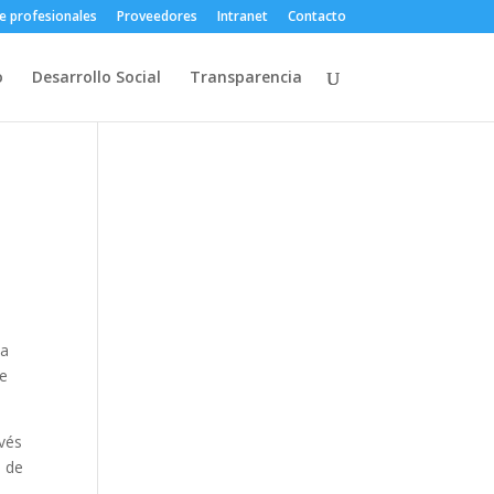
e profesionales
Proveedores
Intranet
Contacto
o
Desarrollo Social
Transparencia
ca
de
avés
o de