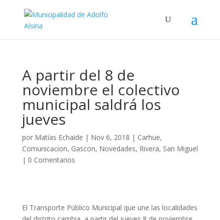
A partir del 8 de
noviembre el colectivo
municipal saldrá los
jueves
por
Matías Echaide
|
Nov 6, 2018
|
Carhue
,
Comunicacion
,
Gascon
,
Novedades
,
Rivera
,
San Miguel
|
0 Comentarios
El Transporte Público Municipal que une las localidades
del distrito cambia, a partir del jueves 8 de noviembre,