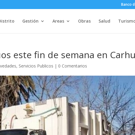
Banco d
Distrito
Gestión
Areas
Obras
Salud
Turism
uos este fin de semana en Carh
vedades
,
Servicios Publicos
|
0 Comentarios