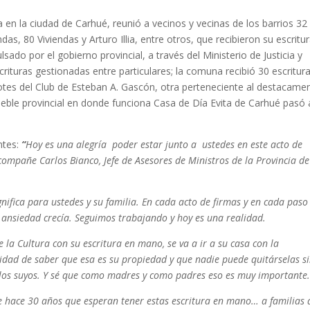
a en la ciudad de Carhué, reunió a vecinos y vecinas de los barrios 32
das, 80 Viviendas y Arturo Illia, entre otros, que recibieron su escritu
sado por el gobierno provincial, a través del Ministerio de Justicia y
turas gestionadas entre particulares; la comuna recibió 30 escritur
lotes del Club de Esteban A. Gascón, otra perteneciente al destacame
mueble provincial en donde funciona Casa de Día Evita de Carhué pasó 
ntes:
“
Hoy es una alegría poder estar junto a ustedes en este acto de
compañe Carlos Bianco, Jefe de Asesores de Ministros de la Provincia de
gnifica para ustedes y su familia. En cada acto de firmas y en cada paso
ansiedad crecía. Seguimos trabajando y hoy es una realidad.
 la Cultura con su escritura en mano, se va a ir a su casa con la
lidad de saber que esa es su propiedad y que nadie puede quitárselas s
 los suyos. Y sé que como madres y como padres eso es muy importante
que hace 30 años que esperan tener estas escritura en mano… a familias 