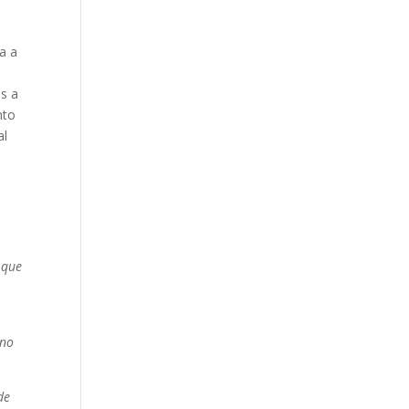
ra a
as a
nto
al
 que
ino
.
de