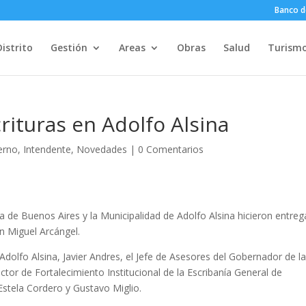
Banco d
Distrito
Gestión
Areas
Obras
Salud
Turism
rituras en Adolfo Alsina
erno
,
Intendente
,
Novedades
|
0 Comentarios
a de Buenos Aires y la Municipalidad de Adolfo Alsina hicieron entreg
an Miguel Arcángel.
Adolfo Alsina, Javier Andres, el Jefe de Asesores del Gobernador de l
ctor de Fortalecimiento Institucional de la Escribanía General de
Estela Cordero y Gustavo Miglio.