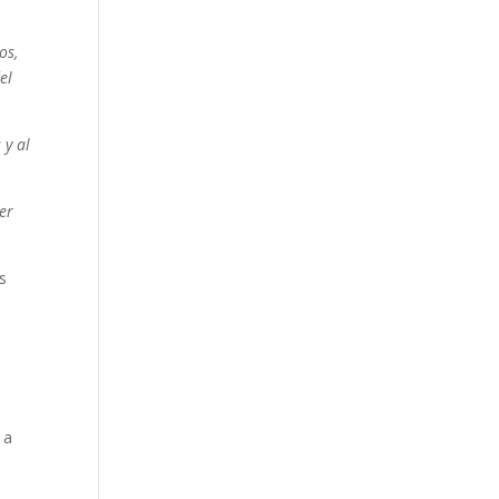
os,
el
 y al
er
s
 a