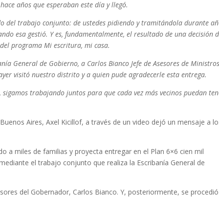
 hace años que esperaban este día y llegó.
do del trabajo conjunto: de ustedes pidiendo y tramitándola durante añ
do esa gestió. Y es, fundamentalmente, el resultado de una decisión d
 del programa Mi escritura, mi casa.
nía General de Gobierno, a Carlos Bianco Jefe de Asesores de Ministros
yer visitó nuestro distrito y a quien pude agradecerle esta entrega.
so, sigamos trabajando juntos para que cada vez más vecinos puedan ten
Buenos Aires, Axel Kicillof, a través de un video dejó un mensaje a lo
do a miles de familias y proyecta entregar en el Plan 6×6 cien mil
 mediante el trabajo conjunto que realiza la Escribanía General de
sesores del Gobernador, Carlos Bianco. Y, posteriormente, se procedió