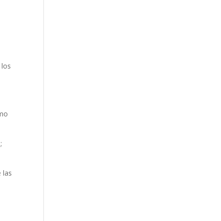
 los
smo
;
 las