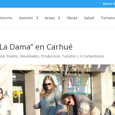
Banco d
Distrito
Gestión
Areas
Obras
Salud
Turism
 La Dama” en Carhué
ura
,
Evento
,
Novedades
,
Produccion
,
Turismo
|
0 Comentarios