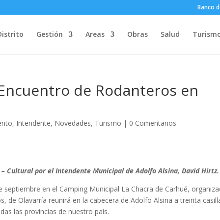
Banco d
Distrito
Gestión
Areas
Obras
Salud
Turism
r Encuentro de Rodanteros en
ento
,
Intendente
,
Novedades
,
Turismo
|
0 Comentarios
 – Cultural por el Intendente Municipal de Adolfo Alsina, David Hirtz.
 de septiembre en el Camping Municipal La Chacra de Carhué, organiz
 de Olavarría reunirá en la cabecera de Adolfo Alsina a treinta casill
as las provincias de nuestro país.