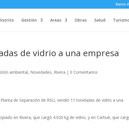
Banco d
Distrito
Gestión
Areas
Obras
Salud
Turism
adas de vidrio a una empresa
stión ambiental
,
Novedades
,
Rivera
|
0 Comentarios
a Planta de Separación de RSU, vendió 11 toneladas de vidrio a una
opiado en Rivera, que cargó 4.920 kg de vidrio, y en Carhué, que car