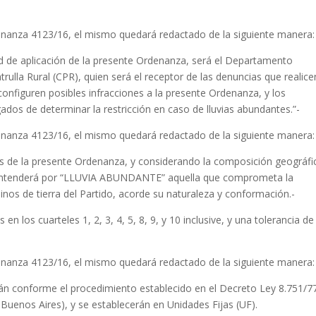
Ordenanza 4123/16, el mismo quedará redactado de la siguiente manera:
dad de aplicación de la presente Ordenanza, será el Departamento
rulla Rural (CPR), quien será el receptor de las denuncias que realice
onfiguren posibles infracciones a la presente Ordenanza, y los
dos de determinar la restricción en caso de lluvias abundantes.”-
Ordenanza 4123/16, el mismo quedará redactado de la siguiente manera:
ctos de la presente Ordenanza, y considerando la composición geográfi
e entenderá por “LLUVIA ABUNDANTE” aquella que comprometa la
minos de tierra del Partido, acorde su naturaleza y conformación.-
n los cuarteles 1, 2, 3, 4, 5, 8, 9, y 10 inclusive, y una tolerancia de
Ordenanza 4123/16, el mismo quedará redactado de la siguiente manera:
arán conforme el procedimiento establecido en el Decreto Ley 8.751/7
 Buenos Aires), y se establecerán en Unidades Fijas (UF).