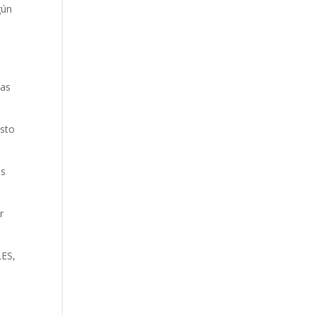
gún
ías
esto
as
r
ES,