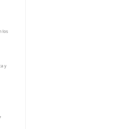
n los
ca y
7