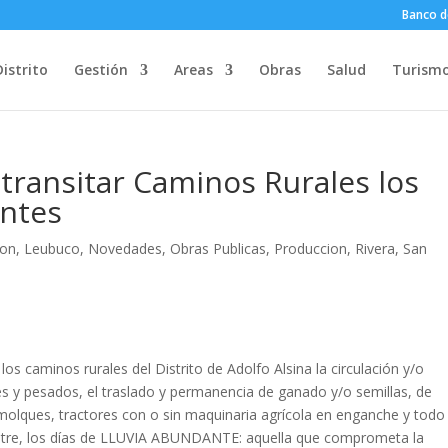
Banco d
Distrito
Gestión
Areas
Obras
Salud
Turism
transitar Caminos Rurales los
antes
con
,
Leubuco
,
Novedades
,
Obras Publicas
,
Produccion
,
Rivera
,
San
s caminos rurales del Distrito de Adolfo Alsina la circulación y/o
s y pesados, el traslado y permanencia de ganado y/o semillas, de
molques, tractores con o sin maquinaria agrícola en enganche y todo
astre, los días de LLUVIA ABUNDANTE: aquella que comprometa la