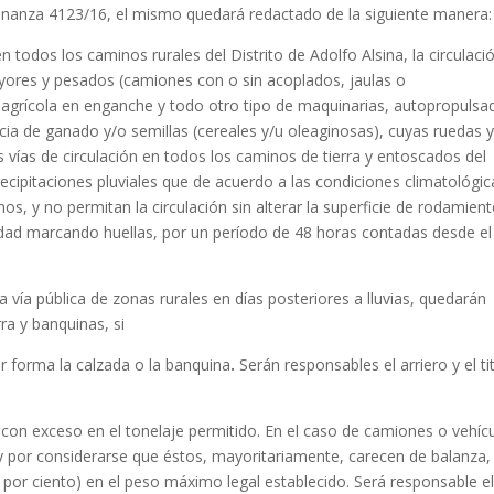
Ordenanza 4123/16, el mismo quedará redactado de la siguiente manera:
en todos los caminos rurales del Distrito de Adolfo Alsina, la circulaci
yores y pesados (camiones con o sin acoplados, jaulas o
 agrícola en enganche y todo otro tipo de maquinarias, autopropulsa
cia de ganado y/o semillas (cereales y/u oleaginosas), cuyas ruedas 
 vías de circulación en todos los caminos de tierra y entoscados del
ecipitaciones pluviales que de acuerdo a las condiciones climatológic
s, y no permitan la circulación sin alterar la superficie de rodamient
idad marcando huellas, por un período de 48 horas contadas desde el
 vía pública de zonas rurales en días posteriores a lluvias, quedarán
a y banquinas, si
er forma la calzada o la banquina
.
Serán responsables el arriero y el ti
, con exceso en el tonelaje permitido. En el caso de camiones o vehíc
y por considerarse que éstos, mayoritariamente, carecen de balanza,
 por ciento) en el peso máximo legal establecido. Será responsable e