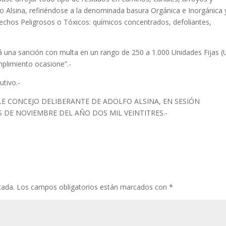
olfo Alsina, refiriéndose a la denominada basura Orgánica e Inorgánica 
esechos Peligrosos o Tóxicos: químicos concentrados, defoliantes,
ará una sanción con multa en un rango de 250 a 1.000 Unidades Fijas (
mplimiento ocasione”.-
utivo.-
E CONCEJO DELIBERANTE DE ADOLFO ALSINA, EN SESIÓN
S DE NOVIEMBRE DEL AÑO DOS MIL VEINTITRES.-
cada.
Los campos obligatorios están marcados con
*