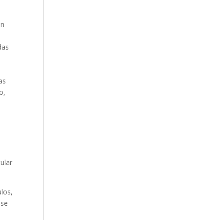
ón
das
y
as
o,
tular
ulos,
 se
l