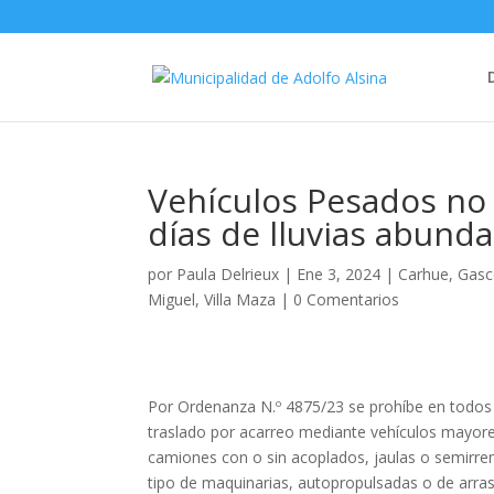
Vehículos Pesados no 
días de lluvias abund
por
Paula Delrieux
|
Ene 3, 2024
|
Carhue
,
Gas
Miguel
,
Villa Maza
|
0 Comentarios
Por Ordenanza N.º 4875/23 se prohíbe en todos lo
traslado por acarreo mediante vehículos mayore
camiones con o sin acoplados, jaulas o semirre
tipo de maquinarias, autopropulsadas o de arr