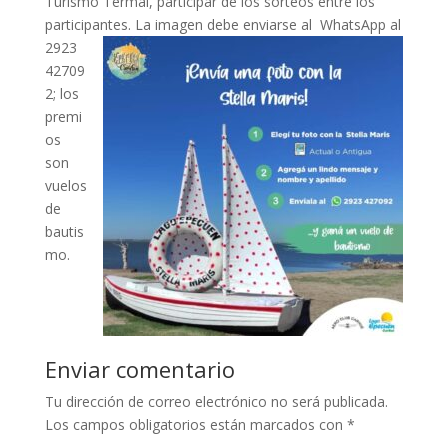
Turismo Termal, participar de los sorteos entre los
participantes. La imagen debe enviarse al W
hatsApp al
2923
42709
2; los
premi
os
son
vuelos
de
bautis
mo.
Enviar comentario
Tu dirección de correo electrónico no será publicada.
Los campos obligatorios están marcados con
*