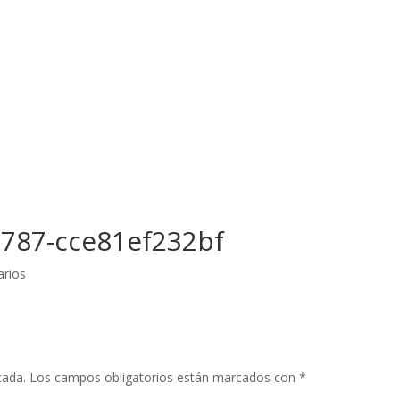
a787-cce81ef232bf
rios
cada.
Los campos obligatorios están marcados con
*