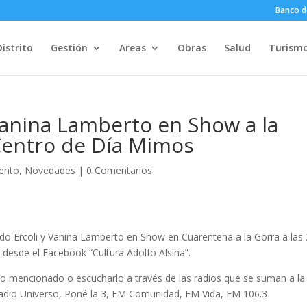
Banco d
Distrito
Gestión
Areas
Obras
Salud
Turism
 Vanina Lamberto en Show a la
Centro de Día Mimos
ento
,
Novedades
|
0 Comentarios
edo Ercoli y Vanina Lamberto en Show en Cuarentena a la Gorra a las
 desde el Facebook “Cultura Adolfo Alsina”.
io mencionado o escucharlo a través de las radios que se suman a la
adio Universo, Poné la 3, FM Comunidad, FM Vida, FM 106.3