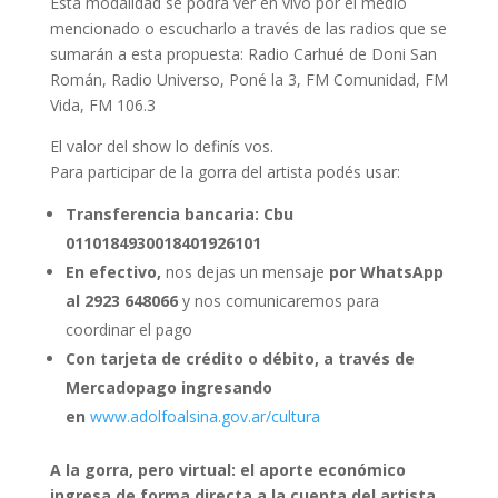
Esta modalidad se podrá ver en vivo por el medio
mencionado o escucharlo a través de las radios que se
sumarán a esta propuesta: Radio Carhué de Doni San
Román, Radio Universo, Poné la 3, FM Comunidad, FM
Vida, FM 106.3
El valor del show lo definís vos.
Para participar de la gorra del artista podés usar:
Transferencia bancaria: Cbu
0110184930018401926101
En efectivo,
nos dejas un mensaje
por WhatsApp
al 2923 648066
y nos comunicaremos para
coordinar el pago
Con tarjeta de crédito o débito, a través de
Mercadopago ingresando
en
www.adolfoalsina.gov.ar/cultura
A la gorra, pero virtual: el aporte económico
ingresa de forma directa a la cuenta del artista