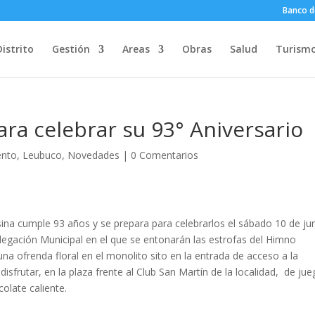
Banco d
Distrito
Gestión
Areas
Obras
Salud
Turism
ra celebrar su 93° Aniversario
ento
,
Leubuco
,
Novedades
|
0 Comentarios
ina cumple 93 años y se prepara para celebrarlos el sábado 10 de ju
Delegación Municipal en el que se entonarán las estrofas del Himno
una ofrenda floral en el monolito sito en la entrada de acceso a la
isfrutar, en la plaza frente al Club San Martín de la localidad, de jue
colate caliente.