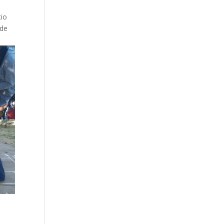
cio
 de