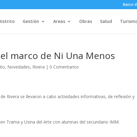
Banco d
Distrito
Gestión
Areas
Obras
Salud
Turism
n el marco de Ni Una Menos
nto
,
Novedades
,
Rivera
|
0 Comentarios
e Rivera se llevaron a cabo actividades informativas, de reflexión y
es en Trama y Usina del Arte con alumnas del secundario IMM.