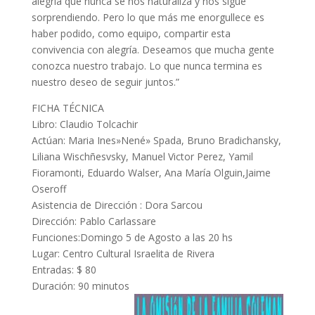
alegría que nunca se nos naturaliza y nos sigue
sorprendiendo. Pero lo que más me enorgullece es
haber podido, como equipo, compartir esta
convivencia con alegría. Deseamos que mucha gente
conozca nuestro trabajo. Lo que nunca termina es
nuestro deseo de seguir juntos.”
FICHA TÉCNICA
Libro: Claudio Tolcachir
Actúan: Maria Ines»Nené» Spada, Bruno Bradichansky,
Liliana Wischñesvsky, Manuel Victor Perez, Yamil
Fioramonti, Eduardo Walser, Ana María Olguin,Jaime
Oseroff
Asistencia de Dirección : Dora Sarcou
Dirección: Pablo Carlassare
Funciones:Domingo 5 de Agosto a las 20 hs
Lugar: Centro Cultural Israelita de Rivera
Entradas: $ 80
Duración: 90 minutos