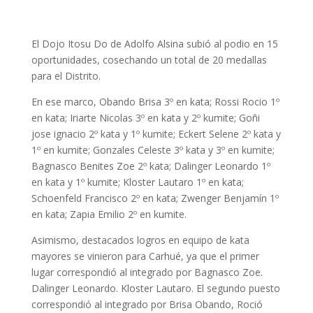
El Dojo Itosu Do de Adolfo Alsina subió al podio en 15
oportunidades, cosechando un total de 20 medallas
para el Distrito.
En ese marco, Obando Brisa 3º en kata; Rossi Rocio 1º
en kata; Iriarte Nicolas 3º en kata y 2º kumite; Goñi
jose ignacio 2º kata y 1º kumite; Eckert Selene 2º kata y
1º en kumite; Gonzales Celeste 3º kata y 3º en kumite;
Bagnasco Benites Zoe 2º kata; Dalinger Leonardo 1º
en kata y 1º kumite; Kloster Lautaro 1º en kata;
Schoenfeld Francisco 2º en kata; Zwenger Benjamín 1º
en kata; Zapia Emilio 2º en kumite.
Asimismo, destacados logros en equipo de kata
mayores se vinieron para Carhué, ya que el primer
lugar correspondió al integrado por Bagnasco Zoe.
Dalinger Leonardo. Kloster Lautaro. El segundo puesto
correspondió al integrado por Brisa Obando, Roció