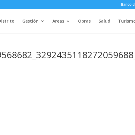
Banco d
Distrito
Gestión
Areas
Obras
Salud
Turism
9568682_3292435118272059688