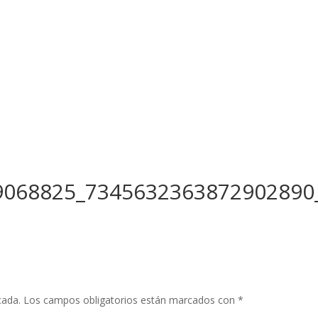
9068825_7345632363872902890
cada.
Los campos obligatorios están marcados con
*