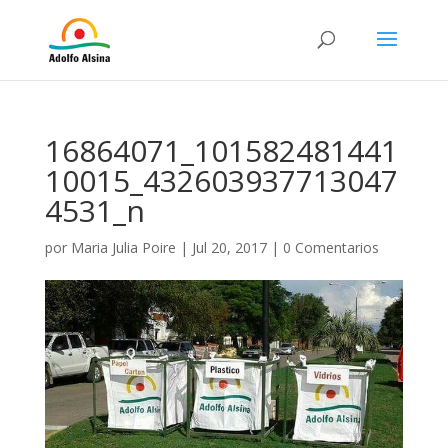
16864071_101582481441
10015_432603937713047
4531_n
por
Maria Julia Poire
|
Jul 20, 2017
|
0 Comentarios