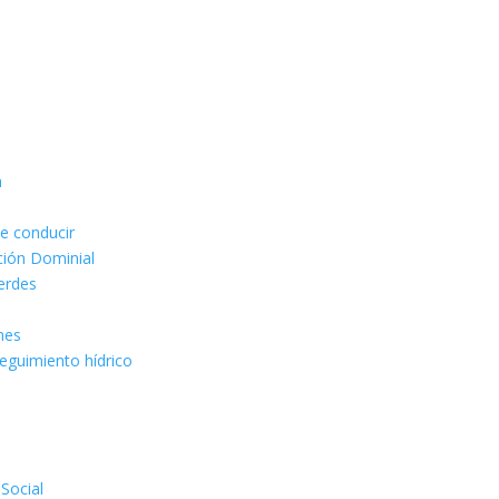
n
de conducir
ción Dominial
erdes
ones
seguimiento hídrico
 Social