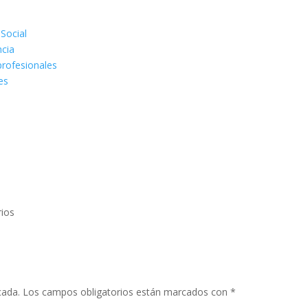
 Social
ncia
rofesionales
es
ios
cada.
Los campos obligatorios están marcados con
*