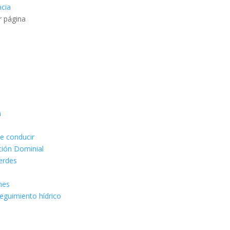
ncia
r página
n
de conducir
ción Dominial
erdes
ones
seguimiento hídrico