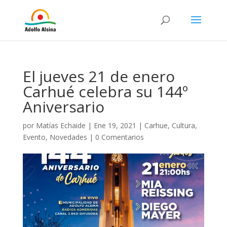
El jueves 21 de enero
Carhué celebra su 144º
Aniversario
por
Matías Echaide
|
Ene 19, 2021
|
Carhue
,
Cultura
,
Evento
,
Novedades
|
0 Comentarios