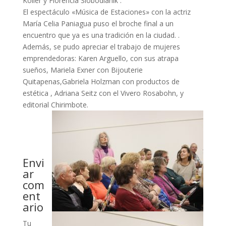
Koller y Florencia Slobodianik .
El espectáculo «Música de Estaciones» con la actriz
María Celia Paniagua puso el broche final a un
encuentro que ya es una tradición en la ciudad. .
Además, se pudo apreciar el trabajo de mujeres
emprendedoras: Karen Arguello, con sus atrapa
sueños, Mariela Exner con Bijouterie
Quitapenas,Gabriela Holzman con productos de
estética , Adriana Seitz con el Vivero Rosabohn, y
editorial Chirimbote.
Envi
ar
com
ent
ario
Tu